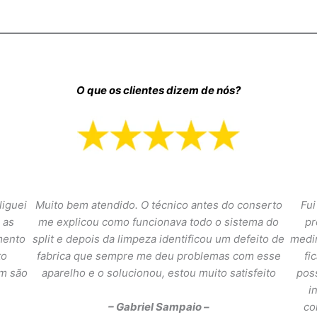
O que os clientes dizem de nós?
liguei
Muito bem atendido. O técnico antes do conserto
Fui
 as
me explicou como funcionava todo o sistema do
pr
mento
split e depois da limpeza identificou um defeito de
medir
to
fabrica que sempre me deu problemas com esse
fi
im são
aparelho e o solucionou, estou muito satisfeito
poss
i
– Gabriel Sampaio –
co