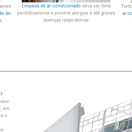
Limpeza de ar-condicionado
deve ser feita
cantes
Temo
periódicamente e previne alergias e até graves
ão de
ar-c
doenças respiratórias
a
?
maior
l, em
 e o
os