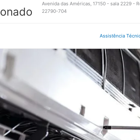
Avenida das Américas, 17150 - sala 2229 - R
cionado
22790-704
Assistência Técni