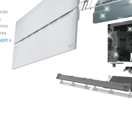
e
endo
.
emos
ores
plit
a